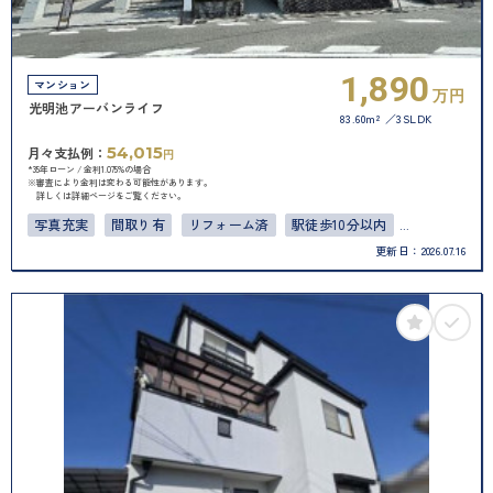
1,890
マンション
万円
光明池アーバンライフ
83.60m²
3SLDK
54,015
月々支払例：
円
*35年ローン / 金利1.075%の場合
※審査により金利は変わる可能性があります。
詳しくは詳細ページをご覧ください。
写真充実
間取り有
リフォーム済
駅徒歩10分以内
更新日：
2026.07.16
ペット可