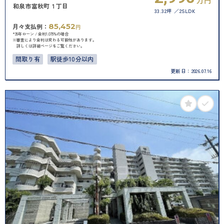
万円
和泉市富秋町１丁目
33.32坪
2SLDK
85,452
月々支払例：
円
*35年ローン / 金利1.075%の場合
※審査により金利は変わる可能性があります。
詳しくは詳細ページをご覧ください。
間取り有
駅徒歩10分以内
更新日：
2026.07.16