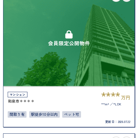
会員限定公開物件
****
マンション
万円
和泉市＊＊＊＊
**m²
*LDK
間取り有
駅徒歩10分以内
ペット可
更新日：
2026.07.22