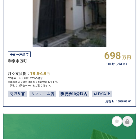
698
中古一戸建て
万円
和泉市万町
36.84坪
6LDK
19,948
月々支払例：
円
*35年ローン / 金利1.075%の場合
※審査により金利は変わる可能性があります。
詳しくは詳細ページをご覧ください。
間取り有
リフォーム済
駅徒歩10分以内
4LDK以上
更新日：
2026.08.01