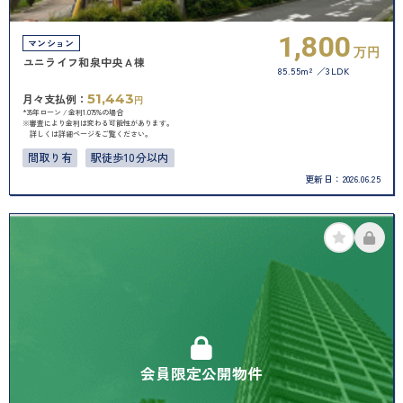
1,800
マンション
万円
ユニライフ和泉中央Ａ棟
85.55m²
3LDK
51,443
月々支払例：
円
*35年ローン / 金利1.075%の場合
※審査により金利は変わる可能性があります。
詳しくは詳細ページをご覧ください。
間取り有
駅徒歩10分以内
更新日：
2026.06.25
会員限定公開物件