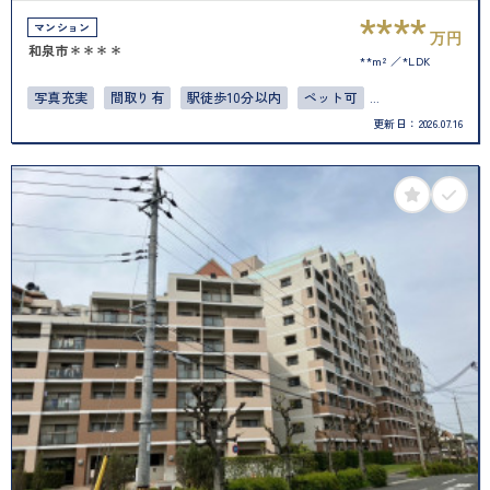
****
マンション
万円
和泉市＊＊＊＊
**m²
*LDK
写真充実
間取り有
駅徒歩10分以内
ペット可
更新日：
2026.07.16
オートロック
バリアフリー