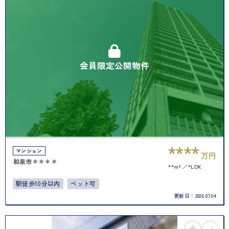
会員限定公開物件
****
マンション
万円
和泉市＊＊＊＊
**m²
*LDK
駅徒歩10分以内
ペット可
更新日：
2026.07.04