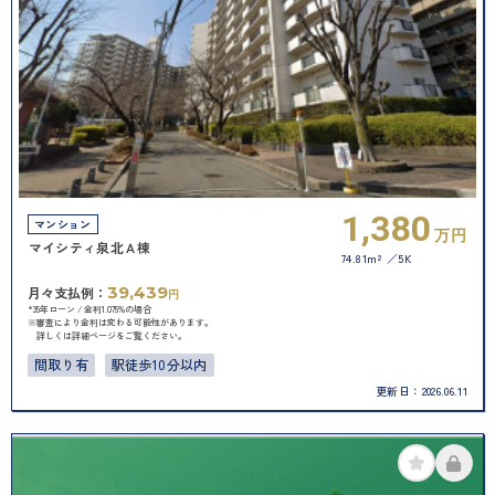
1,380
マンション
万円
マイシティ泉北Ａ棟
74.81m²
5K
39,439
月々支払例：
円
*35年ローン / 金利1.075%の場合
※審査により金利は変わる可能性があります。
詳しくは詳細ページをご覧ください。
間取り有
駅徒歩10分以内
更新日：
2026.06.11