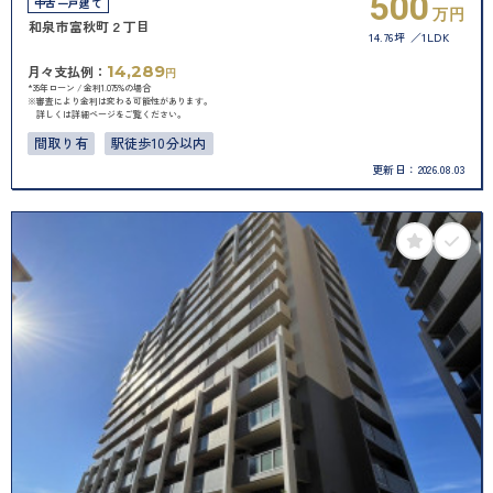
500
中古一戸建て
万円
和泉市富秋町２丁目
14.76坪
1LDK
14,289
月々支払例：
円
*35年ローン / 金利1.075%の場合
※審査により金利は変わる可能性があります。
詳しくは詳細ページをご覧ください。
間取り有
駅徒歩10分以内
更新日：
2026.08.03