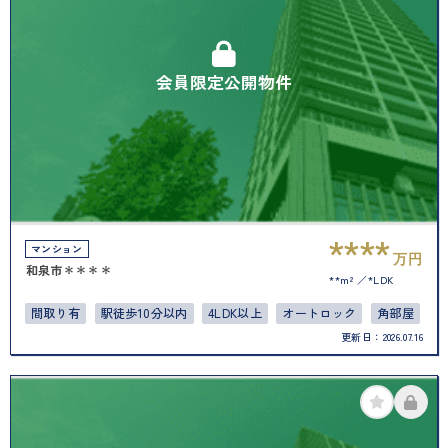
会員限定公開物件
****
マンション
万円
和泉市＊＊＊＊
**m²
*LDK
間取り有
駅徒歩10分以内
4LDK以上
オートロック
角部屋
更新日：
2026.07.16