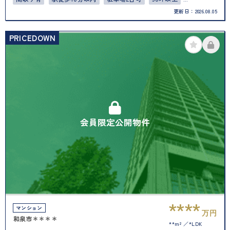
更新日：
2026.08.05
4LDK以上
PRICEDOWN
会員限定公開物件
****
マンション
万円
和泉市＊＊＊＊
**m²
*LDK