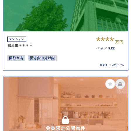
****
マンション
万円
和泉市＊＊＊＊
**m²
*LDK
間取り有
駅徒歩10分以内
更新日：
2026.07.16
会員限定公開物件