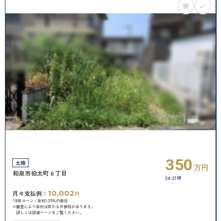
350
土地
万円
和泉市伯太町６丁目
24.27坪
10,002
月々支払例：
円
*35年ローン / 金利1.075%の場合
※審査により金利は変わる可能性があります。
詳しくは詳細ページをご覧ください。