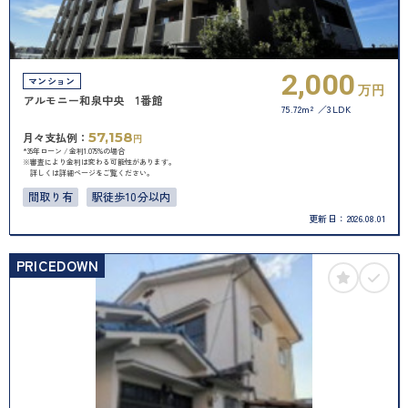
2,000
マンション
万円
アルモニー和泉中央 1番館
75.72m²
3LDK
57,158
月々支払例：
円
*35年ローン / 金利1.075%の場合
※審査により金利は変わる可能性があります。
詳しくは詳細ページをご覧ください。
間取り有
駅徒歩10分以内
更新日：
2026.08.01
PRICEDOWN