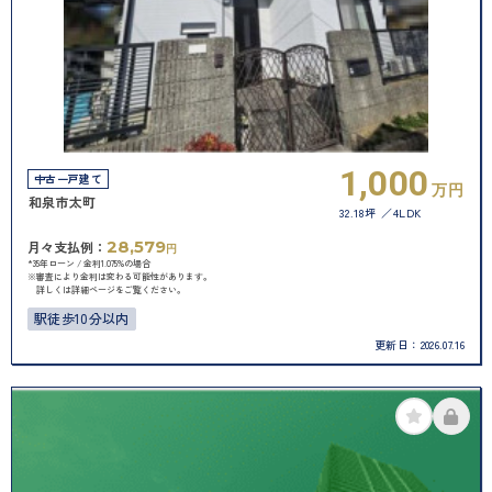
1,000
中古一戸建て
万円
和泉市太町
32.18坪
4LDK
28,579
月々支払例：
円
*35年ローン / 金利1.075%の場合
※審査により金利は変わる可能性があります。
詳しくは詳細ページをご覧ください。
駅徒歩10分以内
更新日：
2026.07.16