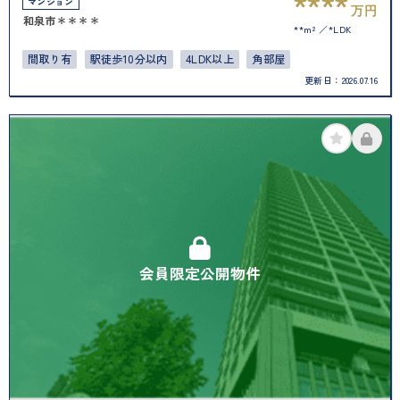
****
マンション
万円
和泉市＊＊＊＊
**m²
*LDK
間取り有
駅徒歩10分以内
4LDK以上
角部屋
更新日：
2026.07.16
会員限定公開物件