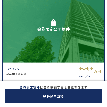
会員限定公開物件
****
マンション
万円
和泉市＊＊＊＊
**m²
*LDK
間取り有
駅徒歩10分以内
ペット可
高層階
会員限定物件
は会員登録すると閲覧できます
更新日：
2026.07.16
南面バルコニー
無料会員登録