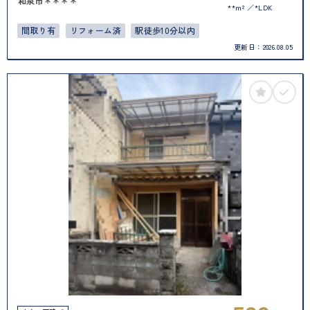
和泉市＊＊＊＊
**m²
*LDK
間取り有
リフォーム済
駅徒歩10分以内
更新日：
2026.08.05