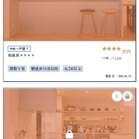
****
中古一戸建て
万円
和泉市＊＊＊＊
**坪
*LDK
間取り有
駅徒歩10分以内
4LDK以上
更新日：
2026.06.18