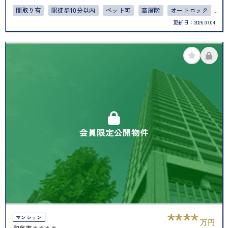
間取り有
駅徒歩10分以内
ペット可
高層階
オートロック
更新日：
2026.07.04
バリアフリー
会員限定公開物件
****
マンション
万円
和泉市＊＊＊＊