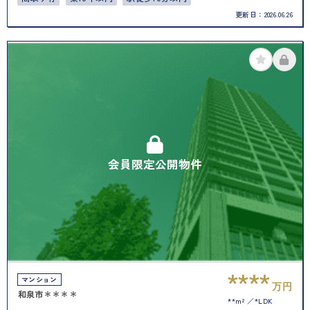
更新日：
2026.06.26
会員限定公開物件
****
マンション
万円
和泉市＊＊＊＊
**m²
*LDK