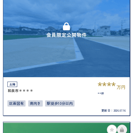
会員限定公開物件
****
土地
万円
和泉市＊＊＊＊
**坪
区画図有
南向き
駅徒歩10分以内
更新日：
2026.07.16