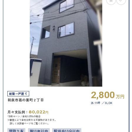
2,800
新築一戸建て
万円
和泉市葛の葉町２丁目
26.11坪
3LDK
80,022
月々支払例：
円
*35年ローン / 金利1.075%の場合
※審査により金利は変わる可能性があります。
詳しくは詳細ページをご覧ください。
間取り有
築10年以内
駅徒歩10分以内