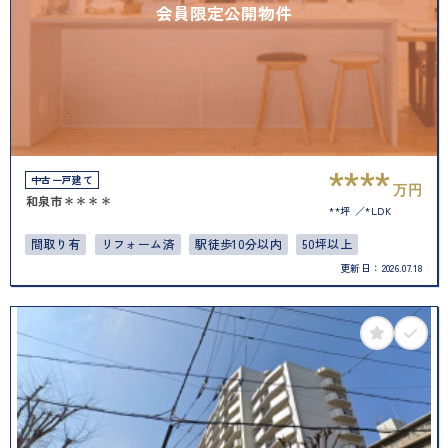
会員限定公開物件
****
中古一戸建て
万円
和泉市＊＊＊＊
**坪
*LDK
間取り有
リフォーム済
駅徒歩10分以内
50坪以上
更新日：
2026.07.18