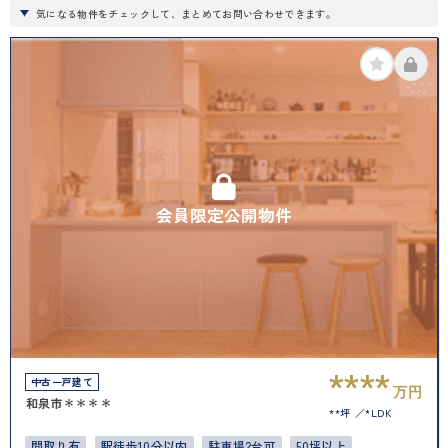
気になる物件をチェックして、まとめてお問い合わせできます。
会員限定公開物件
****
中古一戸建て
万円
和泉市＊＊＊＊
**坪
*LDK
間取り有
駅徒歩10分以内
駐車場2台可
50坪以上