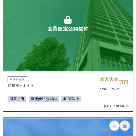
会員限定公開物件
****
マンション
万円
和泉市＊＊＊＊
**m²
*LDK
間取り有
駅徒歩10分以内
4LDK以上
更新日：
2026.07.29