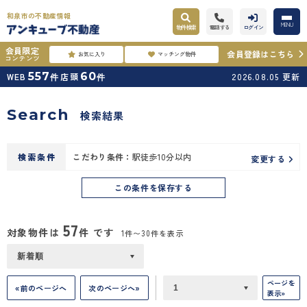
和泉市の不動産情報
MENU
物件検索
電話する
ログイン
会員限定
会員登録はこちら
お気に入り
マッチング物件
コンテンツ
557
60
WEB
店頭
2026.08.05
更新
件
件
Search
検索結果
検索条件
こだわり条件：
駅徒歩10分以内
変更する
この条件を保存する
57
対象物件は
件 です
1件〜30件を表示
ページを
«前のページへ
次のページへ»
表示»