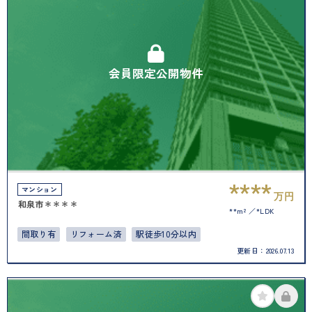
会員限定公開物件
****
マンション
万円
和泉市＊＊＊＊
**m²
*LDK
間取り有
リフォーム済
駅徒歩10分以内
更新日：
2026.07.13