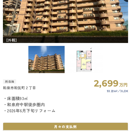
【外観】
2,699
所在地
万円
和泉市和気町２丁目
93.22m²
3LDK
・床面積93㎡
・和泉府中駅徒歩圏内
・2026年6月下旬リフォーム
月々の
支払例