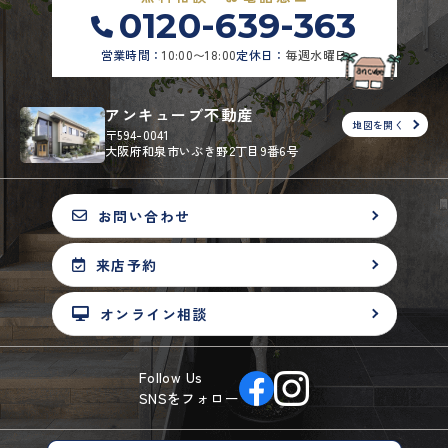
0120-639-363
営業時間：
10:00〜18:00
定休日：
毎週水曜日
アンキューブ不動産
地図を開く
〒594-0041
大阪府和泉市いぶき野2丁目9番6号
お問い合わせ
来店予約
オンライン相談
Follow Us
SNSをフォロー