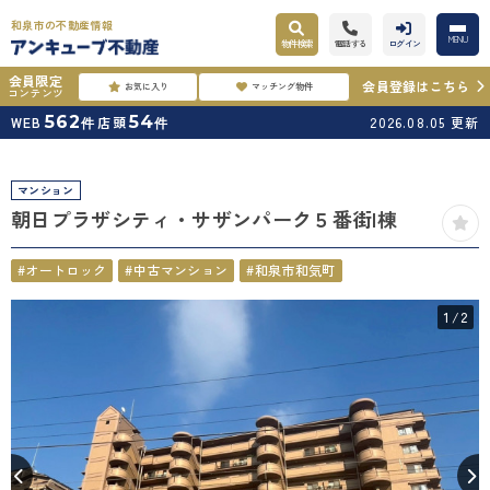
和泉市の不動産情報
MENU
物件検索
電話する
ログイン
会員限定
会員登録はこちら
お気に入り
マッチング物件
コンテンツ
562
54
WEB
店頭
2026.08.05
更新
件
件
マンション
朝日プラザシティ・サザンパーク５番街I棟
#オートロック
#中古マンション
#和泉市和気町
1
/2