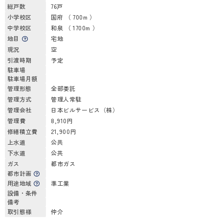
総戸数
76戸
小学校区
国府 （ 700m ）
中学校区
和泉 （ 1700m ）
地目
宅地
現況
空
引渡時期
予定
駐車場
駐車場月額
管理形態
全部委託
管理方式
管理人常駐
管理会社
日本ビルサービス（株）
管理費
8,910円
修繕積立費
21,900円
上水道
公共
下水道
公共
ガス
都市ガス
都市計画
用途地域
準工業
設備・条件
備考
取引態様
仲介