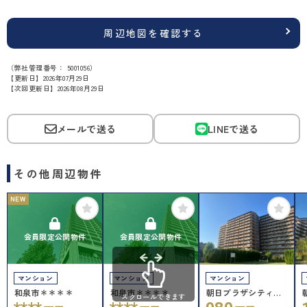
周辺地図を確認する
（弊社管理番号： 5001056）
【更新日】2026年07月29日
【次回更新日】2026年08月29日
メールで送る
LINEで送る
その他周辺物件
NEW
会員限定公開物件
会員限定公開物件
マンション
マンション
マンション
和泉市＊＊＊＊
和泉市＊＊＊＊
朝日プラザシティ・
スクロールできます
サザンパークA棟