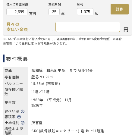
借入ご希望金額
支払期間
金利
計算
万円
年
%
月々の
円
支払い金額
※JAいずみの銀行／借入金2,699万円、返済期間35年、金利1.075%変動金利型）の場合
※審査により金利は変わる可能性があります。
物件概要
交通
阪和線 和泉府中駅 まで 徒歩14分
専有面積
壁芯 93.22㎡
バルコニー
19.98㎡ (南東側)
所在階／階
11階／11階
数
1989年 （平成元） 11月
築年数
築36年
建ぺい率
容積率
土地権利
所有権
構造および
SRC(鉄骨鉄筋コンクリート) 造 地上11階建
階数