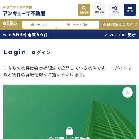
和泉市の不動産情報
MENU
物件検索
電話する
ログイン
会員限定
会員登録はこちら
お気に入り
マッチング物件
コンテンツ
563
54
WEB
店頭
2026.08.05
更新
件
件
Login
ログイン
こちらの物件は会員様限定で公開している物件です。ログインす
ると物件の詳細情報がご覧いただけます。