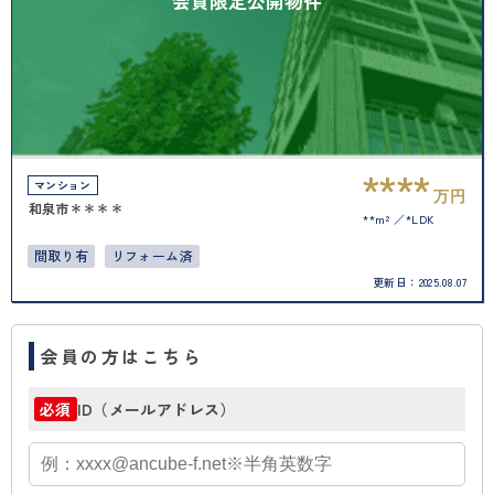
会員限定公開物件
****
マンション
万円
和泉市＊＊＊＊
**m²
*LDK
間取り有
リフォーム済
更新日：
2025.08.07
会員の方はこちら
ID（メールアドレス）
必須