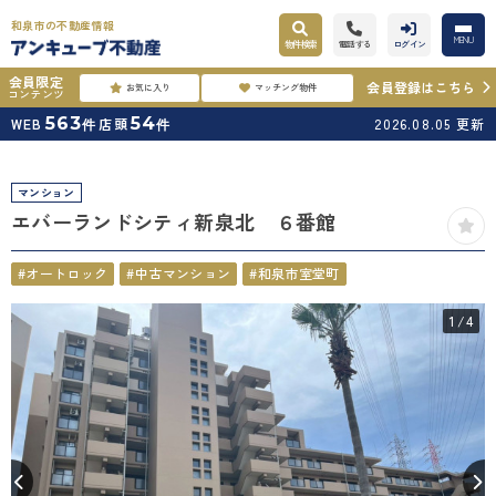
和泉市の不動産情報
MENU
物件検索
電話する
ログイン
会員限定
会員登録はこちら
お気に入り
マッチング物件
コンテンツ
563
54
WEB
店頭
2026.08.05
更新
件
件
マンション
エバーランドシティ新泉北 ６番館
#オートロック
#中古マンション
#和泉市室堂町
1
/4