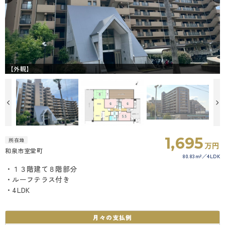
【外観】
1,695
所在地
万円
和泉市室堂町
80.83m²
4LDK
・１３階建て８階部分
・ルーフテラス付き
・4LDK
月々の
支払例