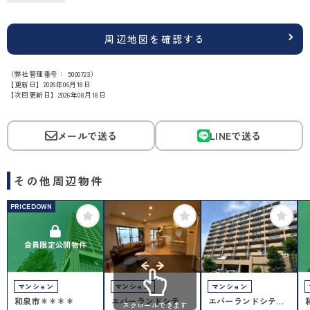
周辺地図を確認する
（弊社管理番号： 5000723）
【更新日】2026年06月18日
【次回更新日】2026年08月18日
メールで送る
LINEで送る
その他周辺物件
PRICEDOWN
会員限定公開物件
マンション
マンション
マンション
和泉市＊＊＊＊
エバーランドシティ
エバーランドシティ
スクロールできます