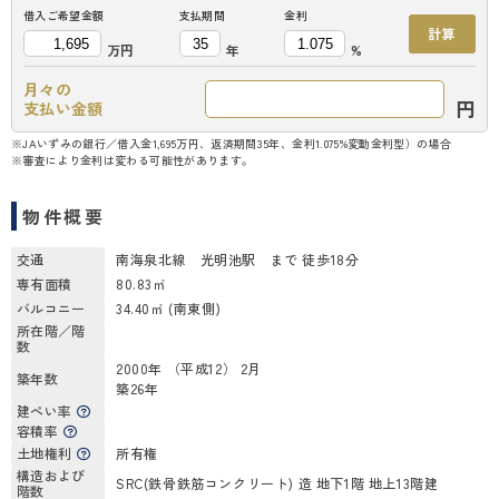
借入ご希望金額
支払期間
金利
計算
万円
年
%
月々の
円
支払い金額
※JAいずみの銀行／借入金1,695万円、返済期間35年、金利1.075%変動金利型）の場合
※審査により金利は変わる可能性があります。
物件概要
交通
南海泉北線 光明池駅 まで 徒歩18分
専有面積
80.83㎡
バルコニー
34.40㎡ (南東側)
所在階／階
数
2000年 （平成12） 2月
築年数
築26年
建ぺい率
容積率
土地権利
所有権
構造および
SRC(鉄骨鉄筋コンクリート) 造 地下1階 地上13階建
階数