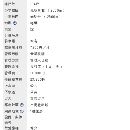
総戸数
134戸
小学校区
光明台北 （ 2000m ）
中学校区
光明台 （ 2800m ）
地目
宅地
現況
空
引渡時期
駐車場
空有
駐車場月額
7,500円／月
管理形態
全部委託
管理方式
管理人日勤
管理会社
長谷工コミュニティ
管理費
11,880円
修繕積立費
23,800円
上水道
公共
下水道
公共
ガス
都市ガス
都市計画
市街化区域
用途地域
1種住居
設備・条件
備考
取引態様
仲介