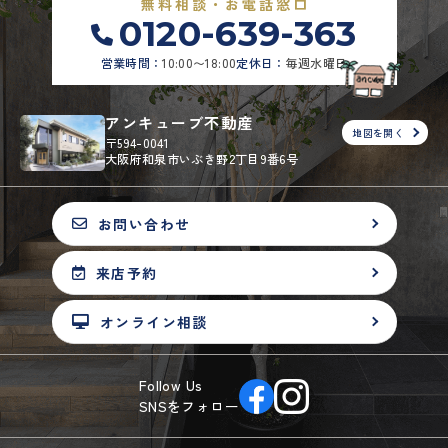
無料相談・お電話窓口
0120-639-363
営業時間：
10:00〜18:00
定休日：
毎週水曜日
アンキューブ不動産
地図を開く
〒594-0041
大阪府和泉市いぶき野2丁目9番6号
お問い合わせ
来店予約
オンライン相談
Follow Us
SNSをフォロー