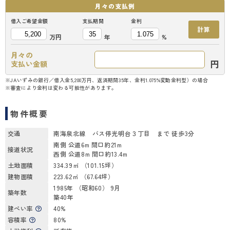
月々の
支払例
借入ご希望金額
支払期間
金利
計算
万円
年
%
月々の
円
支払い金額
※JAいずみの銀行／借入金5,200万円、返済期間35年、金利1.075%変動金利型）の場合
※審査により金利は変わる可能性があります。
物件概要
交通
南海泉北線 バス停光明台３丁目 まで 徒歩3分
南側 公道6m 間口約21m
接道状況
西側 公道8m 間口約13.4m
土地面積
334.39㎡ （101.15坪）
建物面積
223.62㎡ （67.64坪）
1985年 （昭和60） 9月
築年数
築40年
建ぺい率
40%
容積率
80%