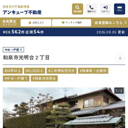
和泉市の不動産情報
MENU
物件検索
電話する
ログイン
会員限定
会員登録はこちら
お気に入り
マッチング物件
コンテンツ
562
54
WEB
店頭
2026.08.05
更新
件
件
中古一戸建て
和泉市光明台２丁目
#50坪以上
#4LDK以上
#二世帯住宅向き
#駐車場１台無料
#中古一戸建て
#和泉市光明台
1
/2