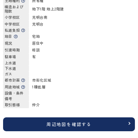
土地権利
所有権
構造および
地下1階 地上2階建
階数
小学校区
光明台南
中学校区
光明台
私道負担
地目
宅地
現況
居住中
引渡時期
相談
駐車場
有
上水道
下水道
ガス
都市計画
市街化区域
用途地域
1種低層
設備・条件
備考
取引態様
仲介
周辺地図を確認する