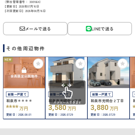
（弊社管理番号： 3001664）
【更新日】2026年07月16日
【次回更新日】2026年08月16日
メールで送る
LINEで送る
その他周辺物件
NEW
会員限定公開物件
新築一戸建て
新築一戸建て
新築一戸建て
和泉市＊＊＊＊
和泉市光明台２丁目
和泉市光明台２丁目
スクロールできます
****
3,580
3,880
万円
万円
万円
更新日：
2026.08.01
更新日：
2026.07.29
更新日：
2026.07.29