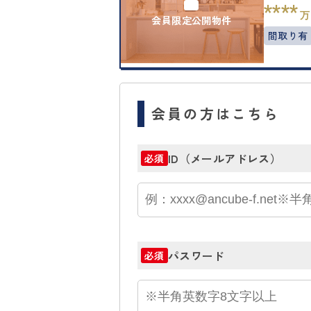
****
万
会員限定公開物件
間取り有
会員の方はこちら
ID（メールアドレス）
必須
パスワード
必須