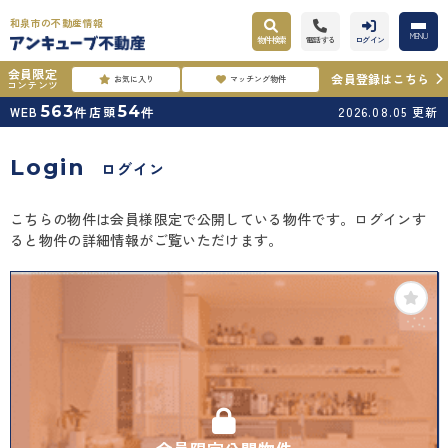
和泉市の不動産情報
MENU
物件検索
電話する
ログイン
会員限定
会員登録はこちら
お気に入り
マッチング物件
コンテンツ
563
54
WEB
店頭
2026.08.05
更新
件
件
Login
ログイン
こちらの物件は会員様限定で公開している物件です。ログインす
ると物件の詳細情報がご覧いただけます。