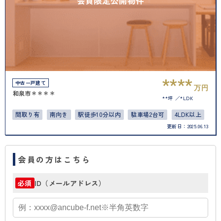
会員限定公開物件
****
中古一戸建て
万円
和泉市＊＊＊＊
**坪
*LDK
間取り有
南向き
駅徒歩10分以内
駐車場2台可
4LDK以上
更新日：
2025.06.13
会員の方はこちら
ID（メールアドレス）
必須