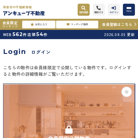
和泉市の不動産情報
MENU
物件検索
電話する
ログイン
会員限定
会員登録はこちら
お気に入り
マッチング物件
コンテンツ
562
54
WEB
店頭
2026.08.05
更新
件
件
Login
ログイン
こちらの物件は会員様限定で公開している物件です。ログインす
ると物件の詳細情報がご覧いただけます。