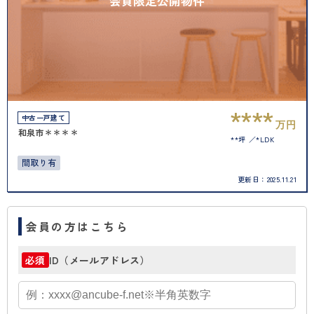
会員限定公開物件
****
中古一戸建て
万円
和泉市＊＊＊＊
**坪
*LDK
間取り有
更新日：
2025.11.21
会員の方はこちら
ID（メールアドレス）
必須