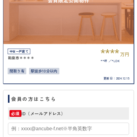
会員限定公開物件
****
中古一戸建て
万円
和泉市＊＊＊＊
**坪
*LDK
間取り有
駅徒歩10分以内
更新日：
2024.12.15
会員の方はこちら
ID（メールアドレス）
必須