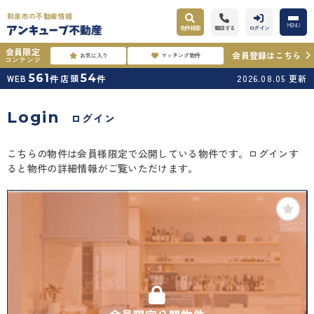
和泉市の不動産情報
MENU
物件検索
電話する
ログイン
会員限定
会員登録はこちら
お気に入り
マッチング物件
コンテンツ
561
54
WEB
店頭
2026.08.05
更新
件
件
Login
ログイン
こちらの物件は会員様限定で公開している物件です。ログインす
ると物件の詳細情報がご覧いただけます。