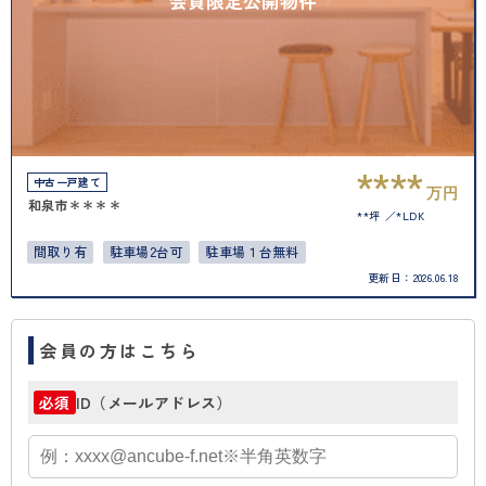
会員限定公開物件
****
中古一戸建て
万円
和泉市＊＊＊＊
**坪
*LDK
間取り有
駐車場2台可
駐車場１台無料
更新日：
2026.06.18
会員の方はこちら
ID（メールアドレス）
必須