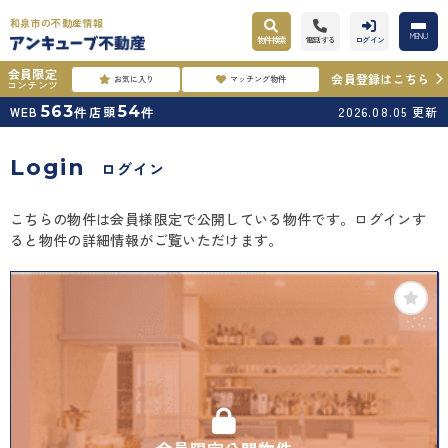
和泉市の不動産情報
MENU
物件検索
電話する
ログイン
会員限定
会員登録はこちら
お気に入り
マッチング物件
コンテンツ
563
54
WEB
店頭
2026.08.05
更新
件
件
Login
ログイン
こちらの物件は会員様限定で公開している物件です。ログインす
ると物件の詳細情報がご覧いただけます。