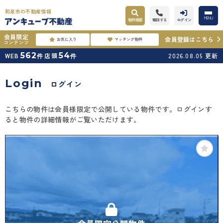
和泉市の不動産情報
MENU
物件検索
電話する
ログイン
会員限定
会員登録はこちら
お気に入り
マッチング物件
コンテンツ
562
54
WEB
店頭
2026.08.05
更新
件
件
Login
ログイン
こちらの物件は会員様限定で公開している物件です。ログインす
ると物件の詳細情報がご覧いただけます。